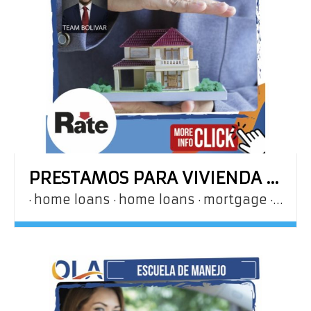
PRESTAMOS PARA VIVIENDA – RATE
home loans
home loans
mortgage
prest