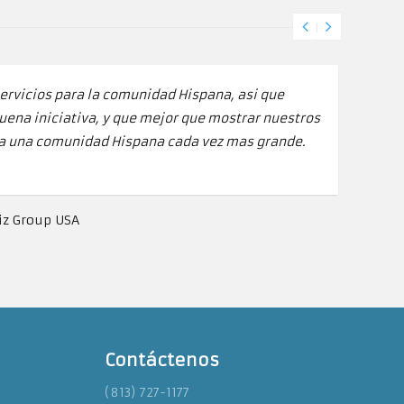
a, asi que
Esta pagina es una extraordinaria
mostrar nuestros
Hispana encontrar muchas solucio
z mas grande.
que es en español para que a los 
inquietudes.
Monica Lopera - Webs-
Contáctenos
(813) 727-1177