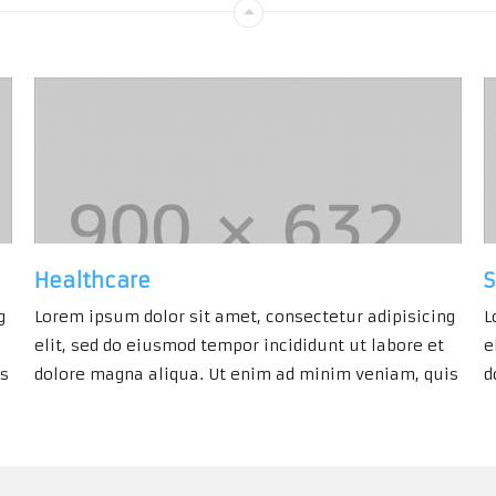
Healthcare
S
g
Lorem ipsum dolor sit amet, consectetur adipisicing
L
elit, sed do eiusmod tempor incididunt ut labore et
e
is
dolore magna aliqua. Ut enim ad minim veniam, quis
d
nostrud exercitation ullamco laboris nisi ut aliquip
n
ex ea commodo consequat. Duis aute irure dolor in
e
reprehenderit in voluptte velit. Lorem ipsum dolor
r
sit amet, consectetur adipisicing elit, sed do […]
s