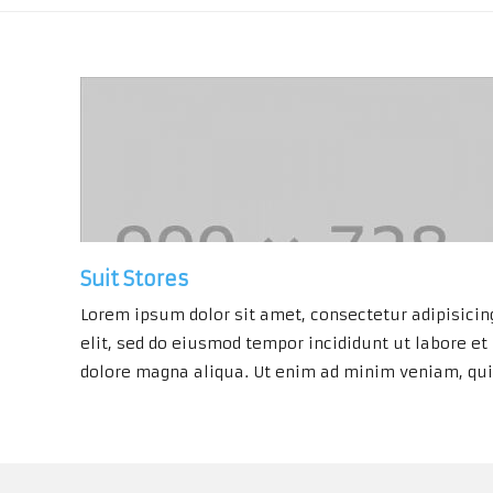
Suit Stores
Lorem ipsum dolor sit amet, consectetur adipisicin
elit, sed do eiusmod tempor incididunt ut labore et
dolore magna aliqua. Ut enim ad minim veniam, qu
nostrud exercitation ullamco laboris nisi ut aliquip
ex ea commodo consequat. Duis aute irure dolor in
reprehenderit in voluptte velit. Lorem ipsum dolor
sit amet, consectetur adipisicing elit, sed do […]