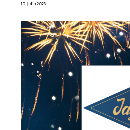
10
.
julio
2023